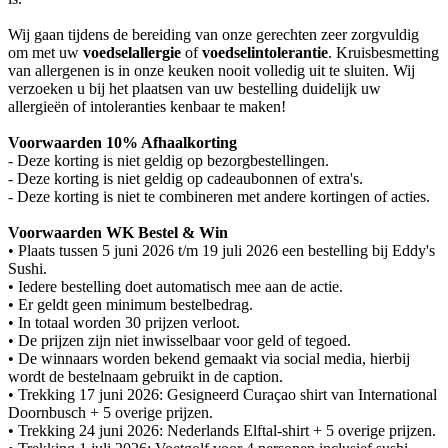
Wij gaan tijdens de bereiding van onze gerechten zeer zorgvuldig
om met uw
voedselallergie
of
voedselintolerantie
. Kruisbesmetting
van allergenen is in onze keuken nooit volledig uit te sluiten. Wij
verzoeken u bij het plaatsen van uw bestelling duidelijk uw
allergieën of intoleranties kenbaar te maken!
Voorwaarden 10% Afhaalkorting
- Deze korting is niet geldig op bezorgbestellingen.
- Deze korting is niet geldig op cadeaubonnen of extra's.
- Deze korting is niet te combineren met andere kortingen of acties.
Voorwaarden WK Bestel & Win
•⁠ Plaats tussen 5 juni 2026 t/m 19 juli 2026 een bestelling bij Eddy's
Sushi.
•⁠ Iedere bestelling doet automatisch mee aan de actie.
•⁠ Er geldt geen minimum bestelbedrag.
•⁠ In totaal worden 30 prijzen verloot.
•⁠ De prijzen zijn niet inwisselbaar voor geld of tegoed.
•⁠ De winnaars worden bekend gemaakt via social media, hierbij
wordt de bestelnaam gebruikt in de caption.
•⁠ Trekking 17 juni 2026: Gesigneerd Curaçao shirt van International
Doornbusch + 5 overige prijzen.
•⁠ ⁠Trekking 24 juni 2026: Nederlands Elftal-shirt + 5 overige prijzen.