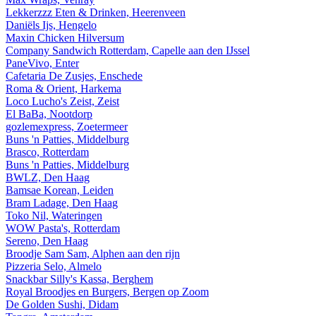
Lekkerzzz Eten & Drinken, Heerenveen
Daniëls Ijs, Hengelo
Maxin Chicken Hilversum
Company Sandwich Rotterdam, Capelle aan den IJssel
PaneVivo, Enter
Cafetaria De Zusjes, Enschede
Roma & Orient, Harkema
Loco Lucho's Zeist, Zeist
El BaBa, Nootdorp
gozlemexpress, Zoetermeer
Buns 'n Patties, Middelburg
Brasco, Rotterdam
Buns 'n Patties, Middelburg
BWLZ, Den Haag
Bamsae Korean, Leiden
Bram Ladage, Den Haag
Toko Nil, Wateringen
WOW Pasta's, Rotterdam
Sereno, Den Haag
Broodje Sam Sam, Alphen aan den rijn
Pizzeria Selo, Almelo
Snackbar Silly's Kassa, Berghem
Royal Broodjes en Burgers, Bergen op Zoom
De Golden Sushi, Didam