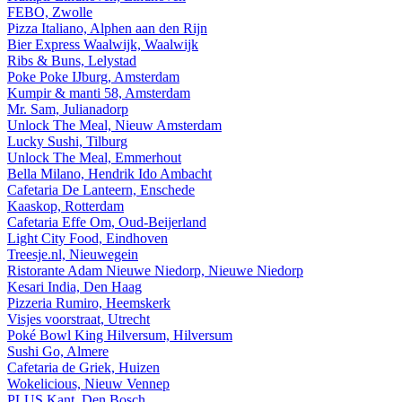
FEBO, Zwolle
Pizza Italiano, Alphen aan den Rijn
Bier Express Waalwijk, Waalwijk
Ribs & Buns, Lelystad
Poke Poke IJburg, Amsterdam
Kumpir & manti 58, Amsterdam
Mr. Sam, Julianadorp
Unlock The Meal, Nieuw Amsterdam
Lucky Sushi, Tilburg
Unlock The Meal, Emmerhout
Bella Milano, Hendrik Ido Ambacht
Cafetaria De Lanteern, Enschede
Kaaskop, Rotterdam
Cafetaria Effe Om, Oud-Beijerland
Light City Food, Eindhoven
Treesje.nl, Nieuwegein
Ristorante Adam Nieuwe Niedorp, Nieuwe Niedorp
Kesari India, Den Haag
Pizzeria Rumiro, Heemskerk
Visjes voorstraat, Utrecht
Poké Bowl King Hilversum, Hilversum
Sushi Go, Almere
Cafetaria de Griek, Huizen
Wokelicious, Nieuw Vennep
PLUS Kant, Den Bosch