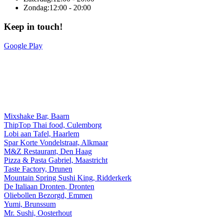
Zondag:
12:00 - 20:00
Keep in touch!
Google Play
Online totaaloplossing door Sitedish
Mixshake Bar, Baarn
ThipTop Thai food, Culemborg
Lobi aan Tafel, Haarlem
Spar Korte Vondelstraat, Alkmaar
M&Z Restaurant, Den Haag
Pizza & Pasta Gabriel, Maastricht
Taste Factory, Drunen
Mountain Spring Sushi King, Ridderkerk
De Italiaan Dronten, Dronten
Oliebollen Bezorgd, Emmen
Yumi, Brunssum
Mr. Sushi, Oosterhout