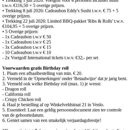
•⁠ ⁠Trekking 1 juli 2026: Voetgolf voor 4 personen inclusief sushi
t.w.v. €116,50 + 5 overige prijzen.
•⁠ ⁠Trekking 8 juli 2026: Cadeaubon Eddy's Sushi t.w.v. € 75 + 5
overige prijzen.
•⁠ ⁠Trekking 22 juli 2026: Limited BBQ-pakket 'Ribs & Rolls' t.w.v.
€104,95 + 5 overige prijzen.
•⁠ ⁠5 Overige prijzen:
- 1x Cadeaubon t.w.v € 50
- 1x Cadeaubon t.w.v € 25
- 3x Cadeaubon t.w.v € 15
- 10 Cadeaubon t.w.v € 10
- 2x Voetgolf International tickets t.w.v. €32,- per set
Voorwaarden gratis Birthday roll
1. Plaats een afhaalbestelling van min. € 20.
2. Vermeld in de 'Opmerkingen' onder 'Betaalwijze' dat je jarig bent.
3. Vermeld ook welke Birthday roll (max. 1) je wenst:
- Dragon roll
- California roll
- Crispy Chicken roll
4. Haal je bestelling af op Winkelveldstraat 21 in Venlo.
5. Essentieel: Laat een geldig persoonsdocument zien ter controle
van de geboortedatum.
6. Geniet samen van een smakelijk verjaardagsfeestje!