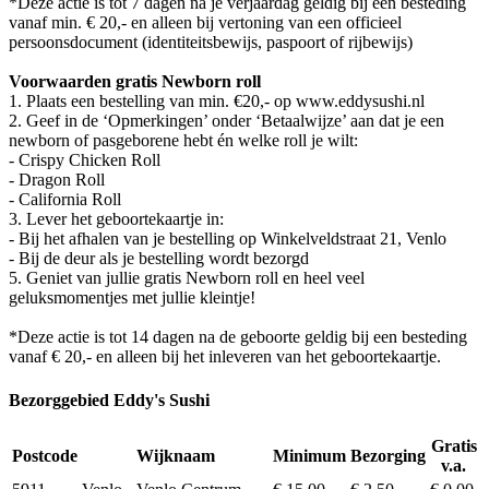
*Deze actie is tot 7 dagen na je verjaardag geldig bij een besteding
vanaf min. € 20,- en alleen bij vertoning van een officieel
persoonsdocument (identiteitsbewijs, paspoort of rijbewijs)
Voorwaarden gratis Newborn roll
1. Plaats een bestelling van min. €20,- op www.eddysushi.nl
2. Geef in de ‘Opmerkingen’ onder ‘Betaalwijze’ aan dat je een
newborn of pasgeborene hebt én welke roll je wilt:
- Crispy Chicken Roll
- Dragon Roll
- California Roll
3. Lever het geboortekaartje in:
- Bij het afhalen van je bestelling op Winkelveldstraat 21, Venlo
- Bij de deur als je bestelling wordt bezorgd
5. Geniet van jullie gratis Newborn roll en heel veel
geluksmomentjes met jullie kleintje!
*Deze actie is tot 14 dagen na de geboorte geldig bij een besteding
vanaf € 20,- en alleen bij het inleveren van het geboortekaartje.
Bezorggebied Eddy's Sushi
Gratis
Postcode
Wijknaam
Minimum
Bezorging
v.a.