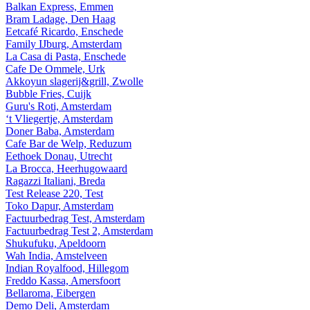
Balkan Express, Emmen
Bram Ladage, Den Haag
Eetcafé Ricardo, Enschede
Family IJburg, Amsterdam
La Casa di Pasta, Enschede
Cafe De Ommele, Urk
Akkoyun slagerij&grill, Zwolle
Bubble Fries, Cuijk
Guru's Roti, Amsterdam
‘t Vliegertje, Amsterdam
Doner Baba, Amsterdam
Cafe Bar de Welp, Reduzum
Eethoek Donau, Utrecht
La Brocca, Heerhugowaard
Ragazzi Italiani, Breda
Test Release 220, Test
Toko Dapur, Amsterdam
Factuurbedrag Test, Amsterdam
Factuurbedrag Test 2, Amsterdam
Shukufuku, Apeldoorn
Wah India, Amstelveen
Indian Royalfood, Hillegom
Freddo Kassa, Amersfoort
Bellaroma, Eibergen
Demo Deli, Amsterdam