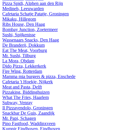
Pizza Spidi, Alphen aan den Rijn
Medineh, Leeuwarden
Cafetaria Schatje Patatje, Groningen
Mikaku, Hillegom
Ribs House, Den Haag
Bombay Junction, Zoetermeer
Sushi, Spijkenisse
Wassenaars Snacks, Den Haag
De Branderij, Dokkum
Eat The Meat, Voorburg
Mr. Sushi, Tilburg
La Mora, Obdam
Dido Pizza, Lekkerkerk
Fire Wing, Rotterdam
Mamma mia burgers & pizza, Enschede
Cafetaria 't Hoekje, Nijkerk
Meat and Pasta, Delft
Pizzaking, Biddinghuizen
What The Fries, Haarlem
Subway, Venray
Il Pizzavendolo, Groningen
Snackbar De Guis, Zaandijk
Mr. Papi, Schagen
Pino Fastfood, Waddinxveen
Kumpir Eindhoven, Eindhoven