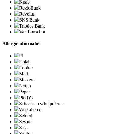
Knab
RegioBank
Revolut
SNS Bank
Triodos Bank
Van Lanschot
Allergieinformatie
Ei
Halal
Lupine
Melk
Mosterd
Noten
Peper
Pinda's
Schaal- en schelpdieren
Weekdieren
Selderij
Sesam
Soja
Sulfiet