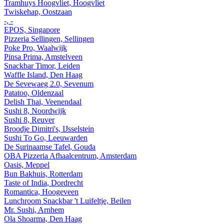
Tramhuys Hoogvliet, Hoogvliet
Twiskehap, Oostzaan
-, -
EPOS, Singapore
Pizzeria Sellingen, Sellingen
Poke Pro, Waalwijk
Pinsa Prima, Amstelveen
Snackbar Timor, Leiden
Waffle Island, Den Haag
De Sevewaeg 2.0, Sevenum
Patatoo, Oldenzaal
Delish Thai, Veenendaal
Sushi 8, Noordwijk
Sushi 8, Reuver
Broodje Dimitri's, IJsselstein
Sushi To Go, Leeuwarden
De Surinaamse Tafel, Gouda
OBA Pizzeria Afhaalcentrum, Amsterdam
Oasis, Meppel
Bun Bakhuis, Rotterdam
Taste of India, Dordrecht
Romantica, Hoogeveen
Lunchroom Snackbar 't Luifeltje, Beilen
Mr. Sushi, Arnhem
Ola Shoarma, Den Haag