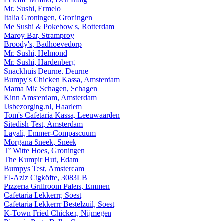
Mr. Sushi, Ermelo
Italia Groningen, Groningen
Me Sushi & Pokebowls, Rotterdam
Maroy Bar, Stramproy
Broody's, Badhoevedorp
Mr. Sushi, Helmond
Mr. Sushi, Hardenberg
Snackhuis Deurne, Deurne
Bumpy's Chicken Kassa, Amsterdam
Mama Mia Schagen, Schagen
Kinn Amsterdam, Amsterdam
IJsbezorging.nl, Haarlem
Tom's Cafetaria Kassa, Leeuwaarden
Sitedish Test, Amsterdam
Layali, Emmer-Compascuum
Morgana Sneek, Sneek
T’ Witte Hoes, Groningen
The Kumpir Hut, Edam
Bumpys Test, Amsterdam
El-Aziz Cigköfte, 3083LB
Pizzeria Grillroom Paleis, Emmen
Cafetaria Lekkerrr, Soest
Cafetaria Lekkerrr Bestelzuil, Soest
K-Town Fried Chicken, Nijmegen