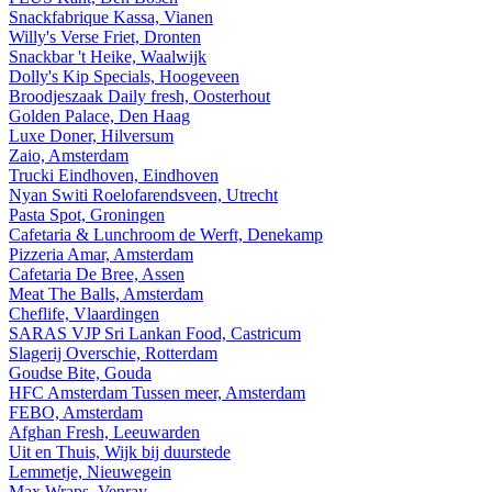
Snackfabrique Kassa, Vianen
Willy's Verse Friet, Dronten
Snackbar 't Heike, Waalwijk
Dolly's Kip Specials, Hoogeveen
Broodjeszaak Daily fresh, Oosterhout
Golden Palace, Den Haag
Luxe Doner, Hilversum
Zaio, Amsterdam
Trucki Eindhoven, Eindhoven
Nyan Switi Roelofarendsveen, Utrecht
Pasta Spot, Groningen
Cafetaria & Lunchroom de Werft, Denekamp
Pizzeria Amar, Amsterdam
Cafetaria De Bree, Assen
Meat The Balls, Amsterdam
Cheflife, Vlaardingen
SARAS VJP Sri Lankan Food, Castricum
Slagerij Overschie, Rotterdam
Goudse Bite, Gouda
HFC Amsterdam Tussen meer, Amsterdam
FEBO, Amsterdam
Afghan Fresh, Leeuwarden
Uit en Thuis, Wijk bij duurstede
Lemmetje, Nieuwegein
Max Wraps, Venray