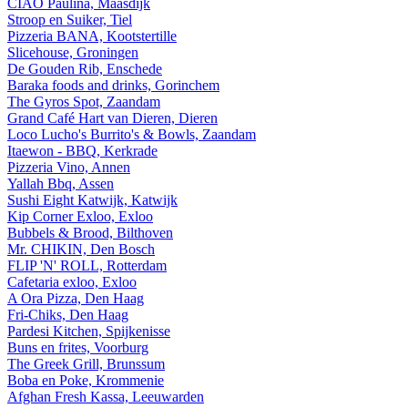
CIAO Paulina, Maasdijk
Stroop en Suiker, Tiel
Pizzeria BANA, Kootstertille
Slicehouse, Groningen
De Gouden Rib, Enschede
Baraka foods and drinks, Gorinchem
The Gyros Spot, Zaandam
Grand Café Hart van Dieren, Dieren
Loco Lucho's Burrito's & Bowls, Zaandam
Itaewon - BBQ, Kerkrade
Pizzeria Vino, Annen
Yallah Bbq, Assen
Sushi Eight Katwijk, Katwijk
Kip Corner Exloo, Exloo
Bubbels & Brood, Bilthoven
Mr. CHIKIN, Den Bosch
FLIP 'N' ROLL, Rotterdam
Cafetaria exloo, Exloo
A Ora Pizza, Den Haag
Fri-Chiks, Den Haag
Pardesi Kitchen, Spijkenisse
Buns en frites, Voorburg
The Greek Grill, Brunssum
Boba en Poke, Krommenie
Afghan Fresh Kassa, Leeuwarden