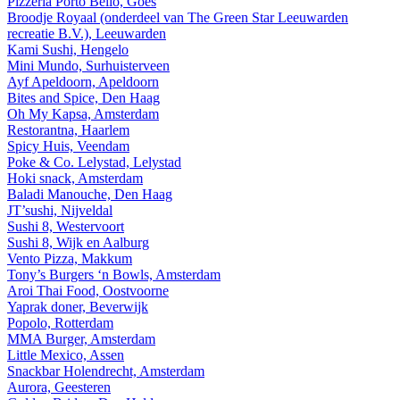
Pizzeria Porto Bello, Goes
Broodje Royaal (onderdeel van The Green Star Leeuwarden
recreatie B.V.), Leeuwarden
Kami Sushi, Hengelo
Mini Mundo, Surhuisterveen
Ayf Apeldoorn, Apeldoorn
Bites and Spice, Den Haag
Oh My Kapsa, Amsterdam
Restorantna, Haarlem
Spicy Huis, Veendam
Poke & Co. Lelystad, Lelystad
Hoki snack, Amsterdam
Baladi Manouche, Den Haag
JT’sushi, Nijveldal
Sushi 8, Westervoort
Sushi 8, Wijk en Aalburg
Vento Pizza, Makkum
Tony’s Burgers ‘n Bowls, Amsterdam
Aroi Thai Food, Oostvoorne
Yaprak doner, Beverwijk
Popolo, Rotterdam
MMA Burger, Amsterdam
Little Mexico, Assen
Snackbar Holendrecht, Amsterdam
Aurora, Geesteren