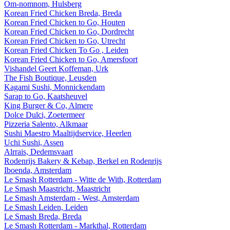
Om-nomnom, Hulsberg
Korean Fried Chicken Breda, Breda
Korean Fried Chicken to Go, Houten
Korean Fried Chicken to Go, Dordrecht
Korean Fried Chicken to Go, Utrecht
Korean Fried Chicken To Go , Leiden
Korean Fried Chicken to Go, Amersfoort
Vishandel Geert Koffeman, Urk
The Fish Boutique, Leusden
Kagami Sushi, Monnickendam
Sarap to Go, Kaatsheuvel
King Burger & Co, Almere
Dolce Dulci, Zoetermeer
Pizzeria Salento, Alkmaar
Sushi Maestro Maaltijdservice, Heerlen
Uchi Sushi, Assen
Alrrais, Dedemsvaart
Rodenrijs Bakery & Kebap, Berkel en Rodenrijs
Iboenda, Amsterdam
Le Smash Rotterdam - Witte de With, Rotterdam
Le Smash Maastricht, Maastricht
Le Smash Amsterdam - West, Amsterdam
Le Smash Leiden, Leiden
Le Smash Breda, Breda
Le Smash Rotterdam - Markthal, Rotterdam