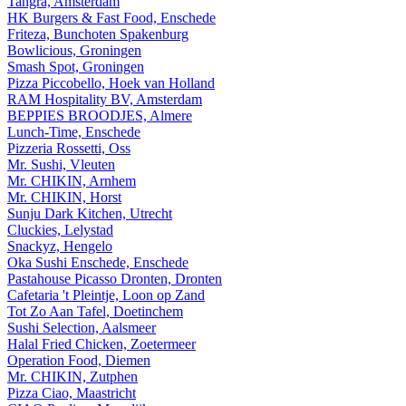
Tangra, Amsterdam
HK Burgers & Fast Food, Enschede
Friteza, Bunchoten Spakenburg
Bowlicious, Groningen
Smash Spot, Groningen
Pizza Piccobello, Hoek van Holland
RAM Hospitality BV, Amsterdam
BEPPIES BROODJES, Almere
Lunch-Time, Enschede
Pizzeria Rossetti, Oss
Mr. Sushi, Vleuten
Mr. CHIKIN, Arnhem
Mr. CHIKIN, Horst
Sunju Dark Kitchen, Utrecht
Cluckies, Lelystad
Snackyz, Hengelo
Oka Sushi Enschede, Enschede
Pastahouse Picasso Dronten, Dronten
Cafetaria 't Pleintje, Loon op Zand
Tot Zo Aan Tafel, Doetinchem
Sushi Selection, Aalsmeer
Halal Fried Chicken, Zoetermeer
Operation Food, Diemen
Mr. CHIKIN, Zutphen
Pizza Ciao, Maastricht