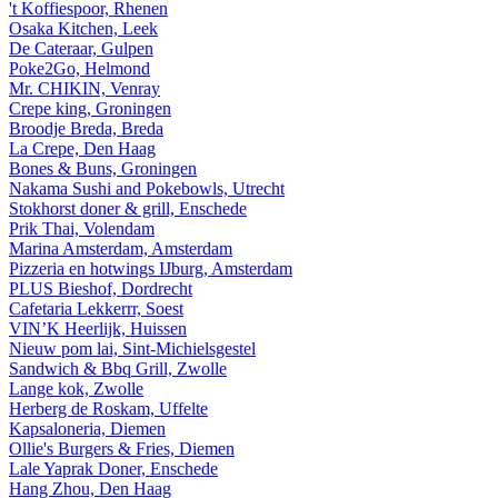
't Koffiespoor, Rhenen
Osaka Kitchen, Leek
De Cateraar, Gulpen
Poke2Go, Helmond
Mr. CHIKIN, Venray
Crepe king, Groningen
Broodje Breda, Breda
La Crepe, Den Haag
Bones & Buns, Groningen
Nakama Sushi and Pokebowls, Utrecht
Stokhorst doner & grill, Enschede
Prik Thai, Volendam
Marina Amsterdam, Amsterdam
Pizzeria en hotwings IJburg, Amsterdam
PLUS Bieshof, Dordrecht
Cafetaria Lekkerrr, Soest
VIN’K Heerlijk, Huissen
Nieuw pom lai, Sint-Michielsgestel
Sandwich & Bbq Grill, Zwolle
Lange kok, Zwolle
Herberg de Roskam, Uffelte
Kapsaloneria, Diemen
Ollie's Burgers & Fries, Diemen
Lale Yaprak Doner, Enschede
Hang Zhou, Den Haag