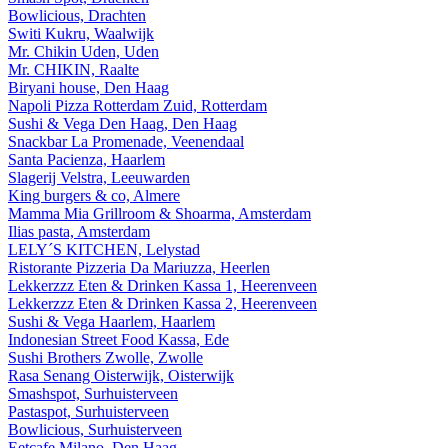
Bowlicious, Drachten
Switi Kukru, Waalwijk
Mr. Chikin Uden, Uden
Mr. CHIKIN, Raalte
Biryani house, Den Haag
Napoli Pizza Rotterdam Zuid, Rotterdam
Sushi & Vega Den Haag, Den Haag
Snackbar La Promenade, Veenendaal
Santa Pacienza, Haarlem
Slagerij Velstra, Leeuwarden
King burgers & co, Almere
Mamma Mia Grillroom & Shoarma, Amsterdam
Ilias pasta, Amsterdam
LELY´S KITCHEN, Lelystad
Ristorante Pizzeria Da Mariuzza, Heerlen
Lekkerzzz Eten & Drinken Kassa 1, Heerenveen
Lekkerzzz Eten & Drinken Kassa 2, Heerenveen
Sushi & Vega Haarlem, Haarlem
Indonesian Street Food Kassa, Ede
Sushi Brothers Zwolle, Zwolle
Rasa Senang Oisterwijk, Oisterwijk
Smashspot, Surhuisterveen
Pastaspot, Surhuisterveen
Bowlicious, Surhuisterveen
Eetcafe Milano, Den Haag