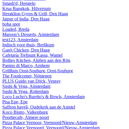
Smash'd, Hengelo
Krua Bangkok, Hilversum
Heraklion Gyros & Grill, Den Haag
Jaipur of India, Den Haag
boba spot
Loaded, Breda
Maroon’s Desserts, Amsterdam
test123, Amsterdam
Indisch voor thuis, Berlikum
Ganji Chicken, Den Haag
Cafetaria Trefpunt Kassa, Wamel
Bollies Kitchen, Alphen aan den Rijn
Panino di Marco, Arnhem
Grillhuis Oost-Souburg, Oost-Souburg
The Foodcorner, Nijmegen
PLUS Guido van Dijck, Venray
Sushi & Vega, Amsterdam
Sushi & Vega, Rotterdam
Loco Lucho's Burrito's & Bowls, Amsterdam
Pisa Epe, Epe
Saffron haveli, Oudekerk aan de Amstel
Koco Bistro, Valkenburg
Poortiecafe, Almere poort
Pizza Palace Veenoor, Veenoord/Nieuw-Amsterdam
Pizza Palace Veenoord, Veenoord/Nieuw-Amsterdam