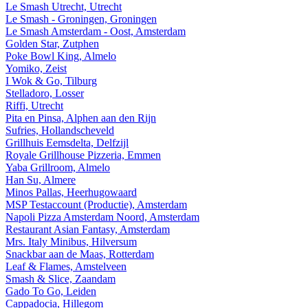
Le Smash Utrecht, Utrecht
Le Smash - Groningen, Groningen
Le Smash Amsterdam - Oost, Amsterdam
Golden Star, Zutphen
Poke Bowl King, Almelo
Yomiko, Zeist
I Wok & Go, Tilburg
Stelladoro, Losser
Riffi, Utrecht
Pita en Pinsa, Alphen aan den Rijn
Sufries, Hollandscheveld
Grillhuis Eemsdelta, Delfzijl
Royale Grillhouse Pizzeria, Emmen
Yaba Grillroom, Almelo
Han Su, Almere
Minos Pallas, Heerhugowaard
MSP Testaccount (Productie), Amsterdam
Napoli Pizza Amsterdam Noord, Amsterdam
Restaurant Asian Fantasy, Amsterdam
Mrs. Italy Minibus, Hilversum
Snackbar aan de Maas, Rotterdam
Leaf & Flames, Amstelveen
Smash & Slice, Zaandam
Gado To Go, Leiden
Cappadocia, Hillegom