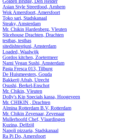
Golden Bridge, Den Helder
Asian Style Streetfood, Arnhem
Wok Amersfoort, Amersfoort
Toko sari, Stadskanaal
Steaky, Amsterdam
Mr. Chikin Hardenberg, Vleuten
Slicehouse Drachten, Drachten
testbas, testbas
sitedishtestjuni, Amsterdam
Loaded, Waalwijk
Gordos kitchen, Zoetermeer
Nami Vegan Sushi, Amsterdam
Pasta Fresca 013, Tilburg
De Huismeesters, Gouda
Bakkerij Afrah, Utrecht
Osushi, Berkel-Enschot
Mr. Chikin, Vleuten
Dolly's Kip Specials kassa, Hoogeveen
Mr. CHIKIN , Drachten
Almina Rotterdam B.V, Rotterdam
Mr. Chikin Zevenaar, Zevenaar
Mullerhoofd Chef, Vlaardingen
Kuzina, Delfzijl
Napoli pizzaria, Stadskanaal
Ra Pi Do, Amersfoort