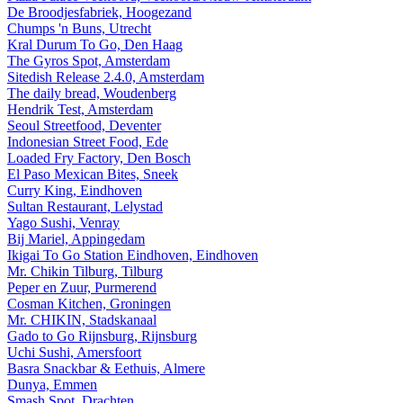
De Broodjesfabriek, Hoogezand
Chumps 'n Buns, Utrecht
Kral Durum To Go, Den Haag
The Gyros Spot, Amsterdam
Sitedish Release 2.4.0, Amsterdam
The daily bread, Woudenberg
Hendrik Test, Amsterdam
Seoul Streetfood, Deventer
Indonesian Street Food, Ede
Loaded Fry Factory, Den Bosch
El Paso Mexican Bites, Sneek
Curry King, Eindhoven
Sultan Restaurant, Lelystad
Yago Sushi, Venray
Bij Mariel, Appingedam
Ikigai To Go Station Eindhoven, Eindhoven
Mr. Chikin Tilburg, Tilburg
Peper en Zuur, Purmerend
Cosman Kitchen, Groningen
Mr. CHIKIN, Stadskanaal
Gado to Go Rijnsburg, Rijnsburg
Uchi Sushi, Amersfoort
Basra Snackbar & Eethuis, Almere
Dunya, Emmen
Smash Spot, Drachten