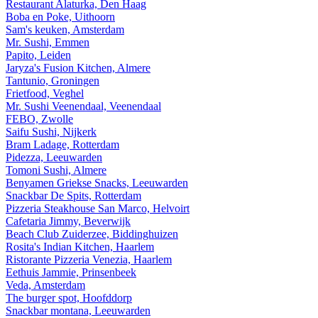
Restaurant Alaturka, Den Haag
Boba en Poke, Uithoorn
Sam's keuken, Amsterdam
Mr. Sushi, Emmen
Papito, Leiden
Jaryza's Fusion Kitchen, Almere
Tantunio, Groningen
Frietfood, Veghel
Mr. Sushi Veenendaal, Veenendaal
FEBO, Zwolle
Saifu Sushi, Nijkerk
Bram Ladage, Rotterdam
Pidezza, Leeuwarden
Tomoni Sushi, Almere
Benyamen Griekse Snacks, Leeuwarden
Snackbar De Spits, Rotterdam
Pizzeria Steakhouse San Marco, Helvoirt
Cafetaria Jimmy, Beverwijk
Beach Club Zuiderzee, Biddinghuizen
Rosita's Indian Kitchen, Haarlem
Ristorante Pizzeria Venezia, Haarlem
Eethuis Jammie, Prinsenbeek
Veda, Amsterdam
The burger spot, Hoofddorp
Snackbar montana, Leeuwarden